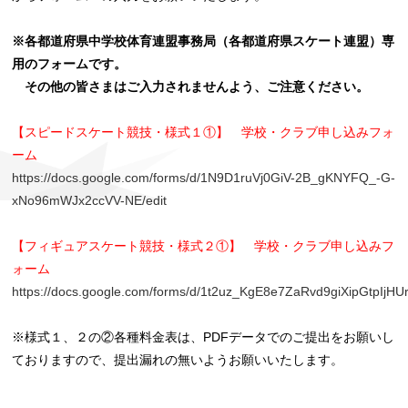
※各都道府県中学校体育連盟事務局（各都道府県スケート連盟）専
用のフォームです。
その他の皆さまはご入力されませんよう、ご注意ください。
【スピードスケート競技・様式１①】 学校・クラブ申し込みフォ
ーム
https://docs.google.com/forms/d/1N9D1ruVj0GiV-2B_gKNYFQ_-G-
xNo96mWJx2ccVV-NE/edit
【フィギュアスケート競技・様式２①】 学校・クラブ申し込みフ
ォーム
https://docs.google.com/forms/d/1t2uz_KgE8e7ZaRvd9giXipGtpIjHU
※様式１、２の②各種料金表は、PDFデータでのご提出をお願いし
ておりますので、提出漏れの無いようお願いいたします。